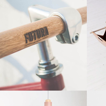
Furniture
etus eu mollis hac dignis
Et ves