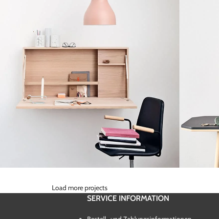
Load more projects
Lighting
enenatis nam phasellus
Leo ut
SERVICE INFORMATION
Bestell- und Zahlungsinformationen