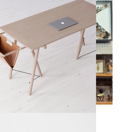
Decor
tibulum quis a suspendisse