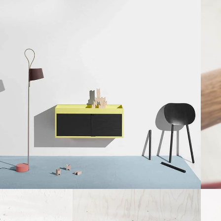
Kitchen
Suspendisse quam at vestibulum
N