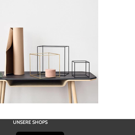
Kitchen
eu ullamcorper
UNSERE SHOPS