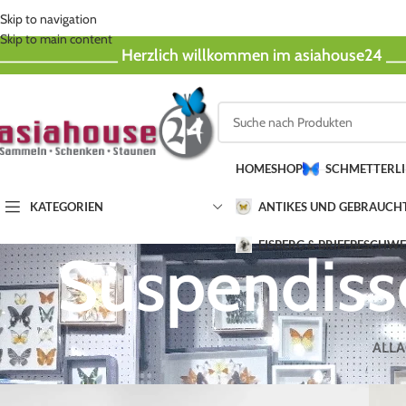
Skip to navigation
Skip to main content
_____________ Herzlich willkommen im asiahouse24 
HOME
SHOP
SCHMETTERL
KATEGORIEN
ANTIKES UND GEBRAUCH
EISBERG & BRIEFBESCHW
Suspendiss
ALL
A