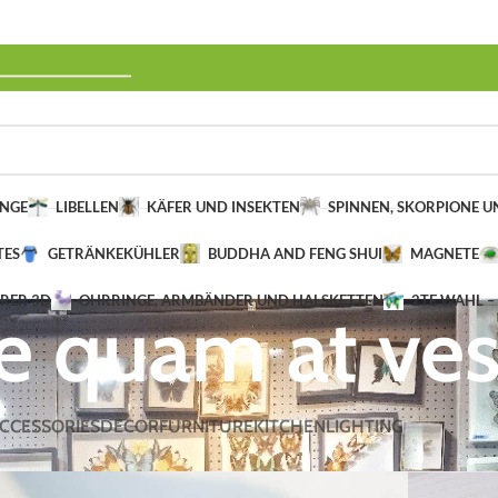
______________
INGE
LIBELLEN
KÄFER UND INSEKTEN
SPINNEN, SKORPIONE 
TES
GETRÄNKEKÜHLER
BUDDHA AND FENG SHUI
MAGNETE
ERER 3D
OHRRINGE, ARMBÄNDER UND HALSKETTEN
2TE WAHL –
e quam at ve
CCESSORIES
DECOR
FURNITURE
KITCHEN
LIGHTING