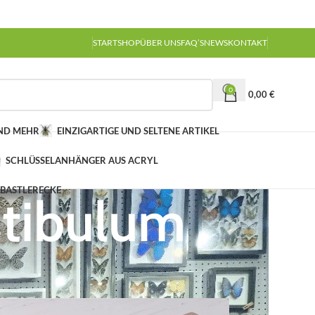
START
SHOP
ÜBER UNS
FAQ’S
NEWS
KONTAKT
0
0,00
€
UND MEHR
EINZIGARTIGE UND SELTENE ARTIKEL
SCHLÜSSELANHÄNGER AUS ACRYL
 BASTLERECKE
stibulum