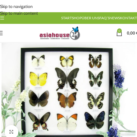
Skip to navigation
Skip to main content
START
SHOP
ÜBER UNS
FAQ’S
NEWS
KONTAKT
0
0,00
Click to enlarge