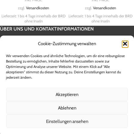
zzgl.
Versandkosten
zzgl.
Versandkosten
Lieferzeit:
1 bis 4 Tage innerhalb der BRD
Lieferzeit:
1 bis 4 Tage innerhalb der BRD
ohne Inseln
ohne Inseln
ÜBER UNS UND KONTAKTINFORMATIONEN
SERVICE INFORMATION
Cookie-Zustimmung verwalten
UNSERE SHOPS
Wir verwenden Cookies und ähnliche Technologien, um dir eine reibungslose
Alle Preise sind Endpreise inklusive 19 % Mehrwertsteuer zzgl.
Bestellung zu ermöglichen, Inhalte fehlerfrei darzustellen sowie zur
Optimierung und Analyse unserer Website. Mit einem Klick auf "Alle
Versandkosten. Die Lieferzeit innerhalb Deutschlands beträgt zwischen 1
akzeptieren" stimmst du dieser Nutzung zu. Deine Einstellungen kannst du
und 5 Werktagen. Lieferzeiten für andere Länder sowie Informationen zur
jederzeit ändern.
Berechnung des Liefertermins entnehmen Sie bitte den Angaben der
jeweiligen Versandunternehmen. **Ab einem Warenwert von 100,-€ Brutto
entfallen die Versandkosten innerhalb der Bundesrepublik Deutschland
Akzeptieren
(ohne Inseln). Bei Sendungen in das Ausland berechnen wir einen
Versandrabatt, den Sie beim Kauf erstattet bekommen.
Ablehnen
© 2008 - 2026 Asiahouse24 - Inhaberin Kerstin Brockmann
Einstellungen ansehen
Vertrag widerrufen