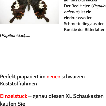
auf das Bild klicken
Der
Red Helen
(
Papilio
helenus
) ist ein
eindrucksvoller
Schmetterling aus der
Familie der Ritterfalter
(
Papilionidae
)…..
Perfekt präpariert im
neuen
schwarzen
Kuststoffrahmen
Einzelstück
– genau diesen XL Schaukasten
kaufen Sie