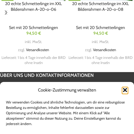
20 echte Schmetterlinge im XXL
20 echte Schmetterlinge im XXL
Bilderrahmen A-20-o-06
Bilderrahmen A-20-o-08
Set mit 20 Schmetterlingen
Set mit 20 Schmetterlingen
94,50
€
94,50
€
inkl. MwSt.
inkl. MwSt.
zzgl.
Versandkosten
zzgl.
Versandkosten
Lieferzeit:
1 bis 4 Tage innerhalb der BRD
Lieferzeit:
1 bis 4 Tage innerhalb der BRD
ohne Inseln
ohne Inseln
ÜBER UNS UND KONTAKTINFORMATIONEN
SERVICE INFORMATION
Cookie-Zustimmung verwalten
UNSERE SHOPS
Wir verwenden Cookies und ähnliche Technologien, um dir eine reibungslose
Alle Preise sind Endpreise inklusive 19 % Mehrwertsteuer zzgl.
Bestellung zu ermöglichen, Inhalte fehlerfrei darzustellen sowie zur
Optimierung und Analyse unserer Website. Mit einem Klick auf "Alle
Versandkosten. Die Lieferzeit innerhalb Deutschlands beträgt zwischen 1
akzeptieren" stimmst du dieser Nutzung zu. Deine Einstellungen kannst du
und 5 Werktagen. Lieferzeiten für andere Länder sowie Informationen zur
jederzeit ändern.
Berechnung des Liefertermins entnehmen Sie bitte den Angaben der
jeweiligen Versandunternehmen. **Ab einem Warenwert von 100,-€ Brutto