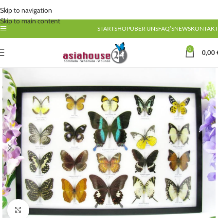
Skip to navigation
Skip to main content
START
SHOP
ÜBER UNS
FAQ’S
NEWS
KONTAKT
0
0,00
Click to enlarge