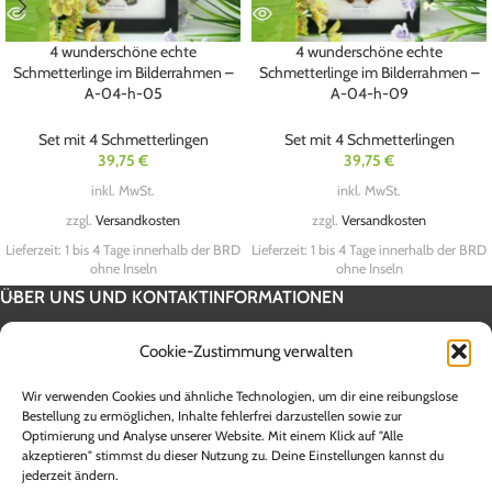
4 wunderschöne echte
4 wunderschöne echte
Schmetterlinge im Bilderrahmen –
Schmetterlinge im Bilderrahmen –
A-04-h-05
A-04-h-09
Set mit 4 Schmetterlingen
Set mit 4 Schmetterlingen
39,75
€
39,75
€
inkl. MwSt.
inkl. MwSt.
zzgl.
Versandkosten
zzgl.
Versandkosten
Lieferzeit:
1 bis 4 Tage innerhalb der BRD
Lieferzeit:
1 bis 4 Tage innerhalb der BRD
ohne Inseln
ohne Inseln
ÜBER UNS UND KONTAKTINFORMATIONEN
SERVICE INFORMATION
Cookie-Zustimmung verwalten
UNSERE SHOPS
Wir verwenden Cookies und ähnliche Technologien, um dir eine reibungslose
Alle Preise sind Endpreise inklusive 19 % Mehrwertsteuer zzgl.
Bestellung zu ermöglichen, Inhalte fehlerfrei darzustellen sowie zur
Optimierung und Analyse unserer Website. Mit einem Klick auf "Alle
Versandkosten. Die Lieferzeit innerhalb Deutschlands beträgt zwischen 1
akzeptieren" stimmst du dieser Nutzung zu. Deine Einstellungen kannst du
und 5 Werktagen. Lieferzeiten für andere Länder sowie Informationen zur
jederzeit ändern.
Berechnung des Liefertermins entnehmen Sie bitte den Angaben der