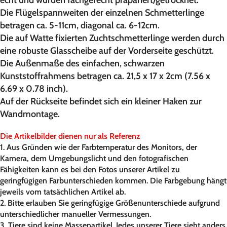
echt und wurden fachgerecht präpariert/getrocknet.
Die Flügelspannweiten der einzelnen Schmetterlinge
betragen ca. 5-11cm, diagonal ca. 6-12cm.
Die auf Watte fixierten Zuchtschmetterlinge werden durch
eine robuste Glasscheibe auf der Vorderseite geschützt.
Die Außenmaße des einfachen, schwarzen
Kunststoffrahmens betragen ca.
21,5 x 17 x 2cm (7.56 x
6.69 x 0.78 inch)
.
Auf der Rückseite befindet sich ein kleiner Haken zur
Wandmontage.
Die Artikelbilder dienen nur als Referenz
1. Aus Gründen wie der Farbtemperatur des Monitors, der
Kamera, dem Umgebungslicht und den fotografischen
Fähigkeiten kann es bei den Fotos unserer Artikel zu
geringfügigen Farbunterschieden kommen. Die Farbgebung hängt
jeweils vom tatsächlichen Artikel ab.
2. Bitte erlauben Sie geringfügige Größenunterschiede aufgrund
unterschiedlicher manueller Vermessungen.
3. Tiere sind keine Massenartikel. Jedes unserer Tiere sieht anders