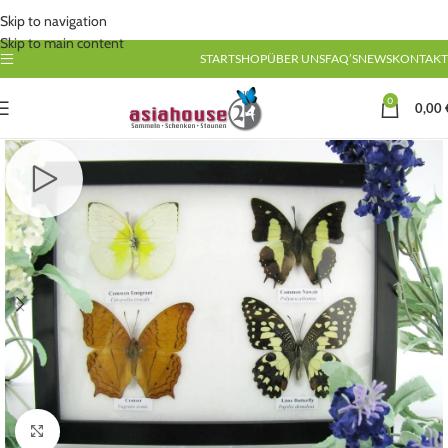
Skip to navigation
Skip to main content
START
SHOP
ÜBER UNS
FAQ’S
NEWS
KONTAKT
0
0,00
Click to enlarge