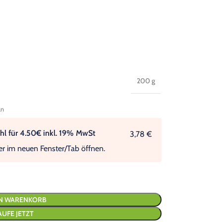
200 g
ln
l für 4.50€ inkl. 19% MwSt
3,78 €
er im neuen Fenster/Tab öffnen.
EN WARENKORB
AUFE JETZT