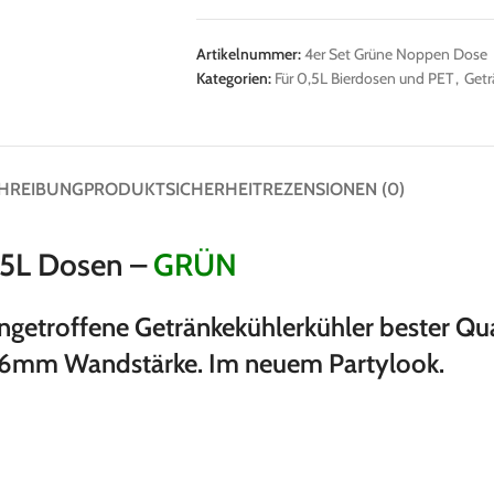
Artikelnummer:
4er Set Grüne Noppen Dose
Kategorien:
Für 0,5L Bierdosen und PET
,
Getr
HREIBUNG
PRODUKTSICHERHEIT
REZENSIONEN (0)
0,5L Dosen –
GRÜN
eingetroffene Getränkekühlerkühler bester Qu
5-6mm Wandstärke. Im neuem Partylook.