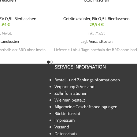
 Flaschen
0,5L Flaschen
Für 0,5L Bierflaschen
Getränkekühler
,
Für 0,5L Bierflaschen
9,94
€
29,94
€
l. MwSt.
inkl. MwSt.
rsandkosten
zzgl.
Versandkosten
nnerhalb der BRD ohne Inseln
Lieferzeit:
1 bis 4 Tage innerhalb der BRD ohne Inse
SERVICE INFORMATION
Bestell- und Zahlungsinformationen
Verpackung & Versand
Zollinformationen
Wie man bestellt
Allgemeine Geschäftsbedingungen
Rücktrittsrecht
Impressum
Versand
Datenschutz