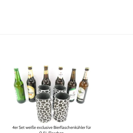
4er Set weiße exclusive Bierflaschenkühler für
4er Set blaue excl