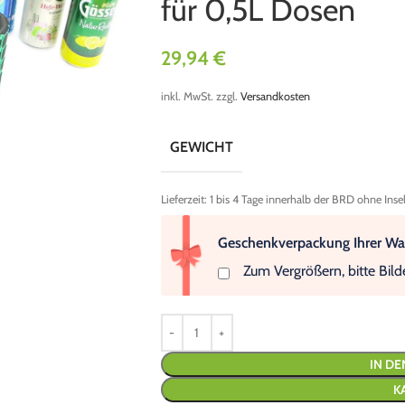
für 0,5L Dosen
29,94
€
inkl. MwSt.
zzgl.
Versandkosten
GEWICHT
Lieferzeit:
1 bis 4 Tage innerhalb der BRD ohne Inse
Geschenkverpackung Ihrer Wah
Zum Vergrößern, bitte Bild
IN D
K