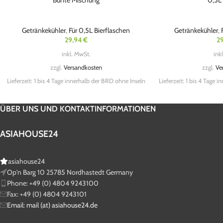
Bunte Mischung
0,5L
Getränkekühler
,
Für 0,5L Bierflaschen
Getränkekühler
,
29,94
€
2
inkl. MwSt.
ink
zzgl.
Versandkosten
zzgl.
Ve
Lieferzeit:
1 bis 4 Tage innerhalb der BRD ohne Inseln
Lieferzeit:
1 bis 4 Tage i
ÜBER UNS UND KONTAKTINFORMATIONEN
ASIAHOUSE24
asiahouse24
Op'n Barg 10 25785 Nordhastedt Germany
Phone: +49 (0) 4804 9243100
Fax: +49 (0) 4804 9243101
Email: mail (at) asiahouse24.de