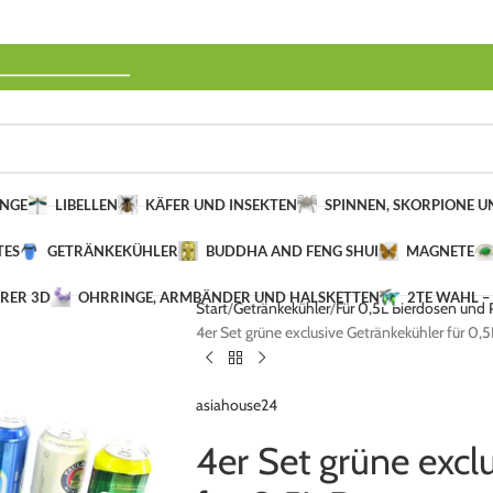
______________
INGE
LIBELLEN
KÄFER UND INSEKTEN
SPINNEN, SKORPIONE 
TES
GETRÄNKEKÜHLER
BUDDHA AND FENG SHUI
MAGNETE
ERER 3D
OHRRINGE, ARMBÄNDER UND HALSKETTEN
2TE WAHL –
Start
Getränkekühler
Für 0,5L Bierdosen und
4er Set grüne exclusive Getränkekühler für 0,
asiahouse24
4er Set grüne excl