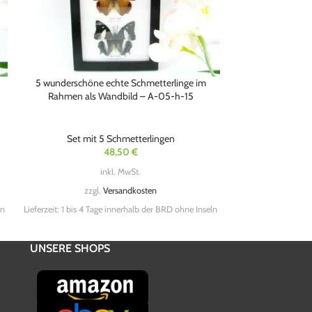
5 wunderschöne echte Schmetterlinge im
5 wunderschöne 
Rahmen als Wandbild – A-05-h-15
Schaukasten 
Set mit 5 Schmetterlingen
Set mit
48,50
€
inkl. MwSt.
zzgl.
Versandkosten
zzg
ln
Lieferzeit:
1 bis 4 Tage innerhalb der BRD ohne Inseln
Lieferzeit:
1 bis 4 Ta
UNSERE SHOPS