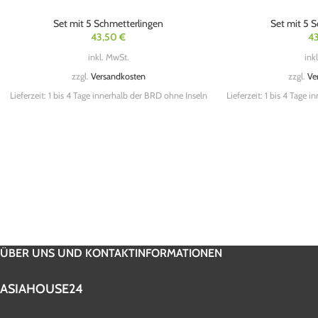
Set mit 5 Schmetterlingen
Set mit 5 
43,50
€
4
inkl. MwSt.
ink
zzgl.
Versandkosten
zzgl.
Ve
Lieferzeit:
1 bis 4 Tage innerhalb der BRD ohne Inseln
Lieferzeit:
1 bis 4 Tage i
ÜBER UNS UND KONTAKTINFORMATIONEN
ASIAHOUSE24