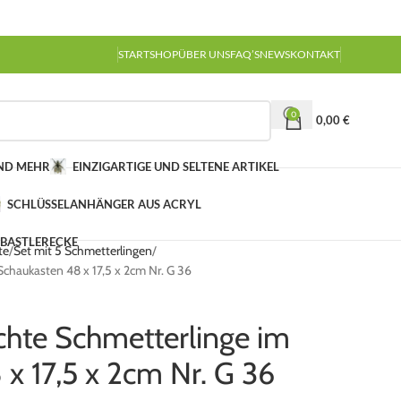
START
SHOP
ÜBER UNS
FAQ’S
NEWS
KONTAKT
0
0,00
€
UND MEHR
EINZIGARTIGE UND SELTENE ARTIKEL
SCHLÜSSELANHÄNGER AUS ACRYL
 BASTLERECKE
te
Set mit 5 Schmetterlingen
chaukasten 48 x 17,5 x 2cm Nr. G 36
hte Schmetterlinge im
x 17,5 x 2cm Nr. G 36