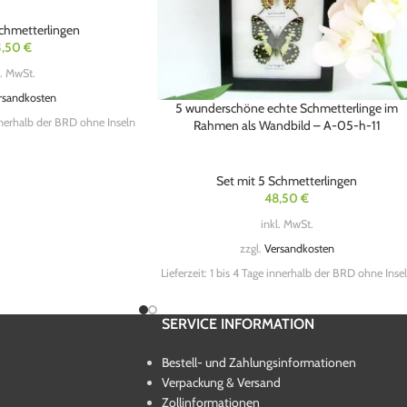
Schmetterlingen
3,50
€
l. MwSt.
rsandkosten
5 wunderschöne echte Schmetterlinge im
nnerhalb der BRD ohne Inseln
Rahmen als Wandbild – A-05-h-11
Set mit 5 Schmetterlingen
48,50
€
inkl. MwSt.
zzgl.
Versandkosten
Lieferzeit:
1 bis 4 Tage innerhalb der BRD ohne Inse
SERVICE INFORMATION
Bestell- und Zahlungsinformationen
Verpackung & Versand
Zollinformationen