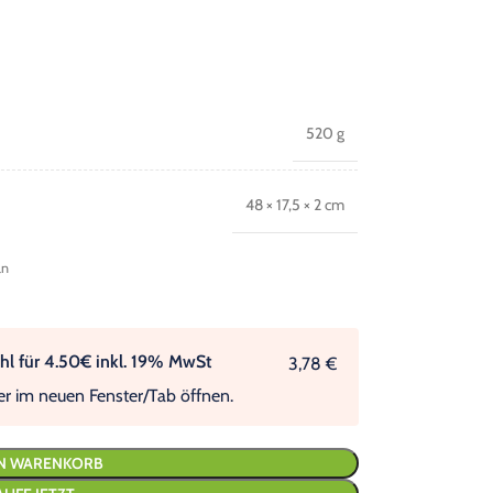
520 g
48 × 17,5 × 2 cm
ln
l für 4.50€ inkl. 19% MwSt
3,78 €
er im neuen Fenster/Tab öffnen.
EN WARENKORB