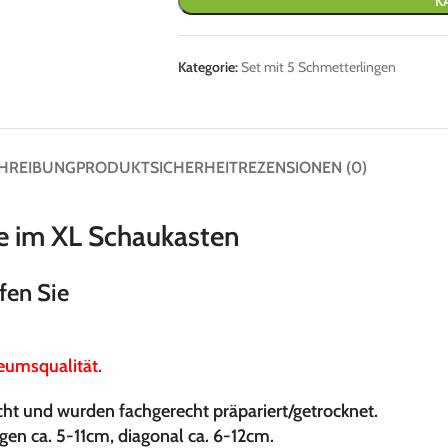
K
Kategorie:
Set mit 5 Schmetterlingen
HREIBUNG
PRODUKTSICHERHEIT
REZENSIONEN (0)
e im XL Schaukasten
fen Sie
eumsqualität.
ht und wurden fachgerecht präpariert/getrocknet.
en ca. 5-11cm, diagonal ca. 6-12cm.