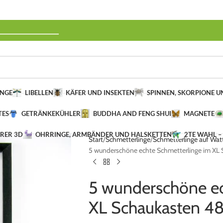
______________
INGE
LIBELLEN
KÄFER UND INSEKTEN
SPINNEN, SKORPIONE 
TES
GETRÄNKEKÜHLER
BUDDHA AND FENG SHUI
MAGNETE
ERER 3D
OHRRINGE, ARMBÄNDER UND HALSKETTEN
2TE WAHL –
Start
Schmetterlinge
Schmetterlinge auf Wat
5 wunderschöne echte Schmetterlinge im XL S
5 wunderschöne ec
XL Schaukasten 48 