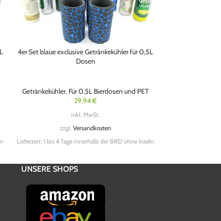
5L
4er Set blaue exclusive Getränkekühler für 0,5L
5er Set Getränke
Dosen
Getränkekühler
,
Für 0,5L Bierdosen und PET
Für 0,5L
29,94
€
inkl. MwSt.
zzgl.
Versandkosten
zzg
ln
Lieferzeit:
1 bis 4 Tage innerhalb der BRD ohne Inseln
UNSERE SHOPS