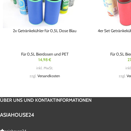
2x Getränkekühler für 0,5L Dose Blau
4er Set Getränkekü
Für 0,5L Bierdosen und PET
Für 0,5L Bi
14,98
€
2
inkl. MwSt.
ink
zzgl.
Versandkosten
zzgl.
Ve
ÜBER UNS UND KONTAKTINFORMATIONEN
ASIAHOUSE24
asiahouse24