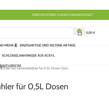
START
SHOP
ÜBER UNS
FAQ’S
NEWS
KONTAKT
0
0,00
€
UND MEHR
EINZIGARTIGE UND SELTENE ARTIKEL
SCHLÜSSELANHÄNGER AUS ACRYL
 BASTLERECKE
 PET
8er Set Getränkekühler für 0,5L Dosen Grün
hler für 0,5L Dosen