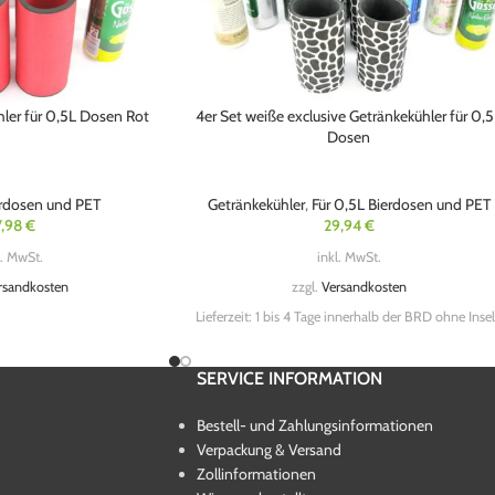
hler für 0,5L Dosen Rot
4er Set weiße exclusive Getränkekühler für 0,
Dosen
erdosen und PET
Getränkekühler
,
Für 0,5L Bierdosen und PET
7,98
€
29,94
€
l. MwSt.
inkl. MwSt.
rsandkosten
zzgl.
Versandkosten
Lieferzeit:
1 bis 4 Tage innerhalb der BRD ohne Inse
SERVICE INFORMATION
Bestell- und Zahlungsinformationen
Verpackung & Versand
Zollinformationen