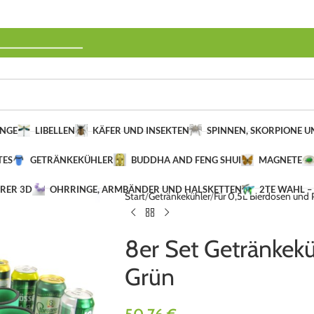
______________
INGE
LIBELLEN
KÄFER UND INSEKTEN
SPINNEN, SKORPIONE 
TES
GETRÄNKEKÜHLER
BUDDHA AND FENG SHUI
MAGNETE
ERER 3D
OHRRINGE, ARMBÄNDER UND HALSKETTEN
2TE WAHL –
Start
Getränkekühler
Für 0,5L Bierdosen und
8er Set Getränkekü
Grün