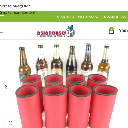
Skip to navigation
Skip to main content
START
SHOP
ÜBER UNS
FAQ’S
NEWS
KONTAKT
0
0,00
Click to enlarge