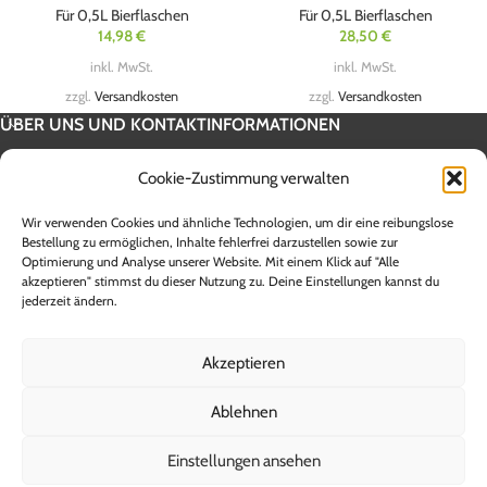
Für 0,5L Bierflaschen
Für 0,5L Bierflaschen
14,98
€
28,50
€
inkl. MwSt.
inkl. MwSt.
zzgl.
Versandkosten
zzgl.
Versandkosten
ÜBER UNS UND KONTAKTINFORMATIONEN
SERVICE INFORMATION
Cookie-Zustimmung verwalten
UNSERE SHOPS
Wir verwenden Cookies und ähnliche Technologien, um dir eine reibungslose
Alle Preise sind Endpreise inklusive 19 % Mehrwertsteuer zzgl.
Bestellung zu ermöglichen, Inhalte fehlerfrei darzustellen sowie zur
Optimierung und Analyse unserer Website. Mit einem Klick auf "Alle
Versandkosten. Die Lieferzeit innerhalb Deutschlands beträgt zwischen 1
akzeptieren" stimmst du dieser Nutzung zu. Deine Einstellungen kannst du
und 5 Werktagen. Lieferzeiten für andere Länder sowie Informationen zur
jederzeit ändern.
Berechnung des Liefertermins entnehmen Sie bitte den Angaben der
jeweiligen Versandunternehmen. **Ab einem Warenwert von 100,-€ Brutto
entfallen die Versandkosten innerhalb der Bundesrepublik Deutschland
Akzeptieren
(ohne Inseln). Bei Sendungen in das Ausland berechnen wir einen
Versandrabatt, den Sie beim Kauf erstattet bekommen.
Ablehnen
© 2008 - 2026 Asiahouse24 - Inhaberin Kerstin Brockmann
Einstellungen ansehen
Vertrag widerrufen