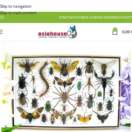
Skip to navigation
Skip to main content
START
SHOP
ÜBER UNS
FAQ’S
NEWS
KONTAKT
0
0,00