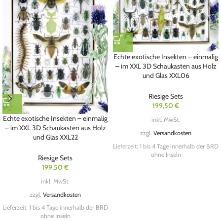
Echte exotische Insekten – einmalig
– im XXL 3D Schaukasten aus Holz
und Glas XXL06
Riesige Sets
199,50
€
Echte exotische Insekten – einmalig
inkl. MwSt.
– im XXL 3D Schaukasten aus Holz
zzgl.
Versandkosten
und Glas XXL22
Lieferzeit:
1 bis 4 Tage innerhalb der BRD
ohne Inseln
Riesige Sets
199,50
€
inkl. MwSt.
zzgl.
Versandkosten
Lieferzeit:
1 bis 4 Tage innerhalb der BRD
ohne Inseln