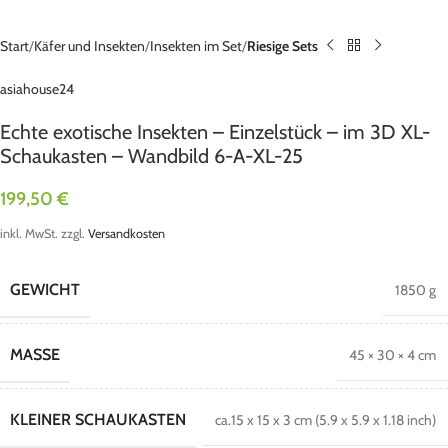
Start
Käfer und Insekten
Insekten im Set
Riesige Sets
asiahouse24
Echte exotische Insekten – Einzelstück – im 3D XL-
Schaukasten – Wandbild 6-A-XL-25
199,50
€
inkl. MwSt.
zzgl.
Versandkosten
GEWICHT
1850 g
MASSE
45 × 30 × 4 cm
KLEINER SCHAUKASTEN
ca.15 x 15 x 3 cm (5.9 x 5.9 x 1.18 inch)