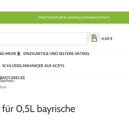
START
SHOP
ÜBER UNS
FAQ’S
NEWS
KONTAKT
0
0,00
€
UND MEHR
EINZIGARTIGE UND SELTENE ARTIKEL
SCHLÜSSELANHÄNGER AUS ACRYL
 BASTLERECKE
flaschen
schen
 für 0,5L bayrische