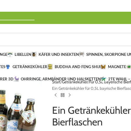
______________
INGE
LIBELLEN
KÄFER UND INSEKTEN
SPINNEN, SKORPIONE 
TES
GETRÄNKEKÜHLER
BUDDHA AND FENG SHUI
MAGNETE
ERER 3D
OHRRINGE, ARMBÄNDER UND HALSKETTEN
2TE WAHL –
Start
Getränkekühler
Für 0,5L bayerische Bier
Ein Getränkekühler für 0,5L bayrische Bierfla
Ein Getränkekühler
Bierflaschen