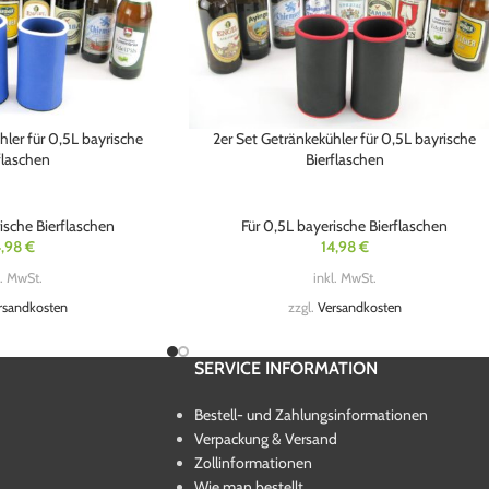
hler für 0,5L bayrische
2er Set Getränkekühler für 0,5L bayrische
flaschen
Bierflaschen
ische Bierflaschen
Für 0,5L bayerische Bierflaschen
4,98
€
14,98
€
l. MwSt.
inkl. MwSt.
rsandkosten
zzgl.
Versandkosten
SERVICE INFORMATION
Bestell- und Zahlungsinformationen
Verpackung & Versand
Zollinformationen
Wie man bestellt