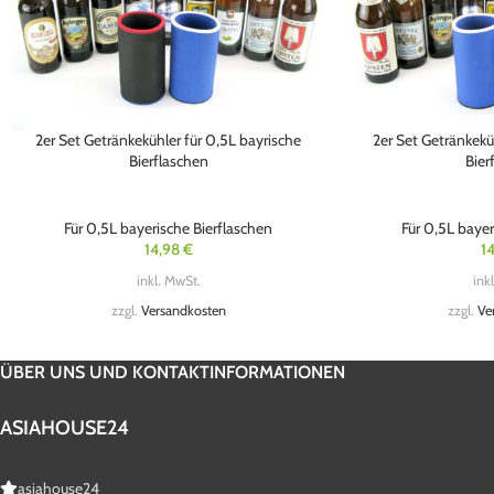
2er Set Getränkekühler für 0,5L bayrische
2er Set Getränkekü
Bierflaschen
Bier
Für 0,5L bayerische Bierflaschen
Für 0,5L bayer
14,98
€
1
inkl. MwSt.
ink
zzgl.
Versandkosten
zzgl.
Ve
ÜBER UNS UND KONTAKTINFORMATIONEN
ASIAHOUSE24
asiahouse24