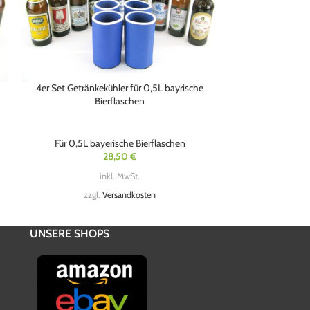
4er Set Getränkekühler für 0,5L bayrische
5er Set Getränk
Bierflaschen
Für 0,5L bayerische Bierflaschen
Für 0,5L b
28,50
€
inkl. MwSt.
zzgl.
Versandkosten
zzg
UNSERE SHOPS