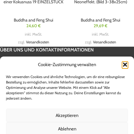
einer Kokusnuss 19 EINZELSTÜCK
Neoneffekt. (Bild 3-38x25cm)
Buddha and Feng Shui
Buddha and Feng Shui
24,60
€
29,69
€
inkl. MwSt.
inkl. MwSt.
zzgl.
Versandkosten
zzgl.
Versandkosten
ÜBER UNS UND KONTAKTINFORMATIONEN
SERVICE INFORMATION
Cookie-Zustimmung verwalten
UNSERE SHOPS
Wir verwenden Cookies und ähnliche Technologien, um dir eine reibungslose
Alle Preise sind Endpreise inklusive 19 % Mehrwertsteuer zzgl.
Bestellung zu ermöglichen, Inhalte fehlerfrei darzustellen sowie zur
Optimierung und Analyse unserer Website. Mit einem Klick auf "Alle
Versandkosten. Die Lieferzeit innerhalb Deutschlands beträgt zwischen 1
akzeptieren" stimmst du dieser Nutzung zu. Deine Einstellungen kannst du
und 5 Werktagen. Lieferzeiten für andere Länder sowie Informationen zur
jederzeit ändern.
Berechnung des Liefertermins entnehmen Sie bitte den Angaben der
jeweiligen Versandunternehmen. **Ab einem Warenwert von 100,-€ Brutto
entfallen die Versandkosten innerhalb der Bundesrepublik Deutschland
Akzeptieren
(ohne Inseln). Bei Sendungen in das Ausland berechnen wir einen
Versandrabatt, den Sie beim Kauf erstattet bekommen.
Ablehnen