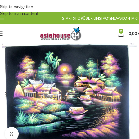
Skip to navigation
Skip to main content
START
SHOP
ÜBER UNS
FAQ’S
NEWS
KONTAKT
0
0,00
Click to enlarge