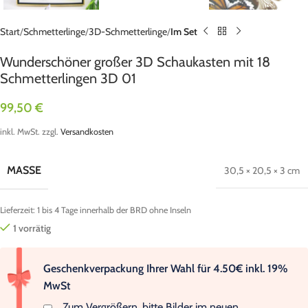
Start
Schmetterlinge
3D-Schmetterlinge
Im Set
Wunderschöner großer 3D Schaukasten mit 18
Schmetterlingen 3D 01
99,50
€
inkl. MwSt.
zzgl.
Versandkosten
MASSE
30,5 × 20,5 × 3 cm
Lieferzeit:
1 bis 4 Tage innerhalb der BRD ohne Inseln
1 vorrätig
Geschenkverpackung Ihrer Wahl für 4.50€ inkl. 19%
MwSt
Zum Vergrößern, bitte Bilder im neuen