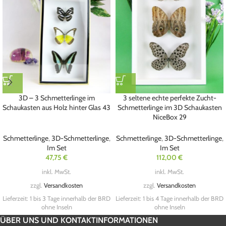
3D – 3 Schmetterlinge im
3 seltene echte perfekte Zucht-
Schaukasten aus Holz hinter Glas 43
Schmetterlinge im 3D Schaukasten
NiceBox 29
Schmetterlinge
,
3D-Schmetterlinge
,
Schmetterlinge
,
3D-Schmetterlinge
,
Im Set
Im Set
47,75
€
112,00
€
inkl. MwSt.
inkl. MwSt.
zzgl.
Versandkosten
zzgl.
Versandkosten
Lieferzeit:
1 bis 3 Tage innerhalb der BRD
Lieferzeit:
1 bis 4 Tage innerhalb der BRD
ohne Inseln
ohne Inseln
ÜBER UNS UND KONTAKTINFORMATIONEN