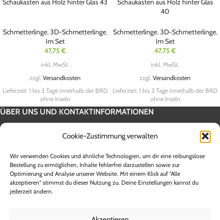
Schaukasten aus Holz hinter Glas 43
Schaukasten aus Holz hinter Glas
40
Schmetterlinge
,
3D-Schmetterlinge
,
Schmetterlinge
,
3D-Schmetterlinge
,
Im Set
Im Set
47,75
€
47,75
€
inkl. MwSt.
inkl. MwSt.
zzgl.
Versandkosten
zzgl.
Versandkosten
Lieferzeit:
1 bis 3 Tage innerhalb der BRD
Lieferzeit:
1 bis 3 Tage innerhalb der BRD
ohne Inseln
ohne Inseln
ÜBER UNS UND KONTAKTINFORMATIONEN
SERVICE INFORMATION
Cookie-Zustimmung verwalten
UNSERE SHOPS
Wir verwenden Cookies und ähnliche Technologien, um dir eine reibungslose
Alle Preise sind Endpreise inklusive 19 % Mehrwertsteuer zzgl.
Bestellung zu ermöglichen, Inhalte fehlerfrei darzustellen sowie zur
Optimierung und Analyse unserer Website. Mit einem Klick auf "Alle
Versandkosten. Die Lieferzeit innerhalb Deutschlands beträgt zwischen 1
akzeptieren" stimmst du dieser Nutzung zu. Deine Einstellungen kannst du
und 5 Werktagen. Lieferzeiten für andere Länder sowie Informationen zur
jederzeit ändern.
Berechnung des Liefertermins entnehmen Sie bitte den Angaben der
jeweiligen Versandunternehmen. **Ab einem Warenwert von 100,-€ Brutto
entfallen die Versandkosten innerhalb der Bundesrepublik Deutschland
Akzeptieren