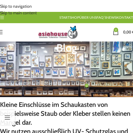
Skip to navigation
Skip to main content
START
SHOP
ÜBER UNS
FAQ’S
NEWS
KONTAKT
0
0,00
Blog
UNCATEGORIZED
Wichtige Hinweise zu unseren
Schmetterlingen und Insekten
0
Scholz
On 20/10/2024
Kleine Einschlüsse im Schaukasten von
beispielsweise Staub oder Kleber stellen keinen
Mangel dar.
Wir nutzen ausschließlich UV- Schutzglas und