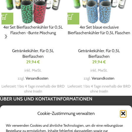
4er Set Bierflaschenkühler für 0,5L
4er Set blaue exclusive
Flaschen -Bunte Mischung
Bierflaschenkühler für 0,5L Flaschen
Getränkekühler
,
Für 0,5L
Getränkekühler
,
Für 0,5L
Bierflaschen
Bierflaschen
29,94
€
29,94
€
inkl. MwSt.
inkl. MwSt.
zzgl.
Versandkosten
zzgl.
Versandkosten
Lieferzeit:
1 bis 4 Tage innerhalb der BRD
Lieferzeit:
1 bis 4 Tage innerhalb der BRD
ohne Inseln
ohne Inseln
ÜBER UNS UND KONTAKTINFORMATIONEN
SERVICE INFORMATION
Cookie-Zustimmung verwalten
UNSERE SHOPS
Wir verwenden Cookies und ähnliche Technologien, um dir eine reibungslose
Alle Preise sind Endpreise inklusive 19 % Mehrwertsteuer zzgl.
Bestellung zu ermöglichen, Inhalte fehlerfrei darzustellen sowie zur