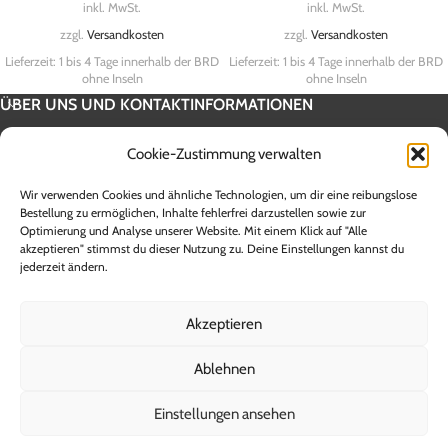
inkl. MwSt.
inkl. MwSt.
zzgl.
Versandkosten
zzgl.
Versandkosten
Lieferzeit:
1 bis 4 Tage innerhalb der BRD
Lieferzeit:
1 bis 4 Tage innerhalb der BRD
ohne Inseln
ohne Inseln
ÜBER UNS UND KONTAKTINFORMATIONEN
SERVICE INFORMATION
Cookie-Zustimmung verwalten
UNSERE SHOPS
Wir verwenden Cookies und ähnliche Technologien, um dir eine reibungslose
Alle Preise sind Endpreise inklusive 19 % Mehrwertsteuer zzgl.
Bestellung zu ermöglichen, Inhalte fehlerfrei darzustellen sowie zur
Optimierung und Analyse unserer Website. Mit einem Klick auf "Alle
Versandkosten. Die Lieferzeit innerhalb Deutschlands beträgt zwischen 1
akzeptieren" stimmst du dieser Nutzung zu. Deine Einstellungen kannst du
und 5 Werktagen. Lieferzeiten für andere Länder sowie Informationen zur
jederzeit ändern.
Berechnung des Liefertermins entnehmen Sie bitte den Angaben der
jeweiligen Versandunternehmen. **Ab einem Warenwert von 100,-€ Brutto
entfallen die Versandkosten innerhalb der Bundesrepublik Deutschland
Akzeptieren
(ohne Inseln). Bei Sendungen in das Ausland berechnen wir einen
Versandrabatt, den Sie beim Kauf erstattet bekommen.
Ablehnen
© 2008 - 2026 Asiahouse24 - Inhaberin Kerstin Brockmann
Einstellungen ansehen
Vertrag widerrufen