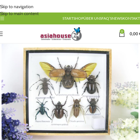
Skip to navigation
Skip to main content
START
SHOP
ÜBER UNS
FAQ’S
NEWS
KONTAKT
0
0,00